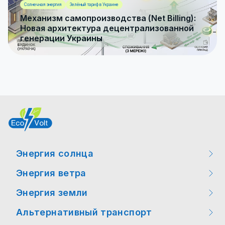
Солнечная энергия
Зелёный тариф в Украине
Механизм самопроизводства (Net Billing):
Новая архитектура децентрализованной
генерации Украины
Энергия солнца
Энергия ветра
Мероприятия
Энергия земли
Мероприятия
Интересные факты
Альтернативный транспорт
Интересные факты
Интересные факты
Новости законодательства