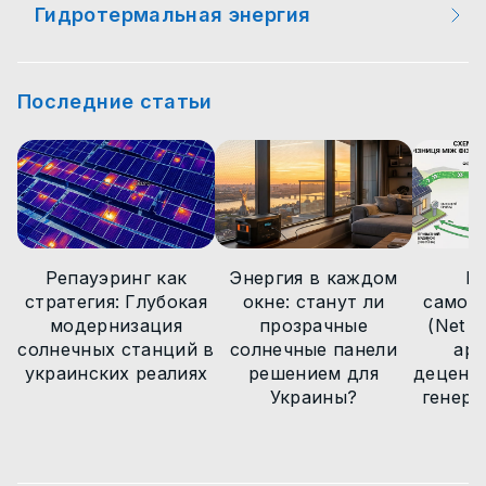
Гидротермальная энергия
Мероприятия
Новости технологий
Новости технологий
Новости технологий
Новости технологий
Интересные факты
Статьи
Статьи
Статьи
Последние статьи
Статьи
Новости технологий
Новости
Новости
Новости
Новости
Статьи
Новости
Репауэринг как
Энергия в каждом
М
стратегия: Глубокая
окне: станут ли
самоп
модернизация
прозрачные
(Net Bi
солнечных станций в
солнечные панели
арх
украинских реалиях
решением для
децент
Украины?
генера