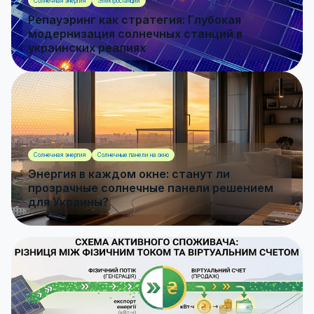
Солнечная энергия
Электростанции
Репауэринг как стратегия: Глубокая
модернизация солнечных станций в
украинских реалиях
Солнечная энергия
Солнечные панели на окно
Энергия в каждом окне: станут ли
прозрачные солнечные панели решением
для Украины?