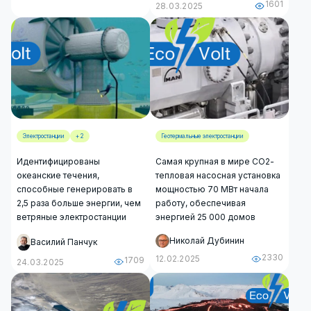
1601
28.03.2025
Электростанции
+ 2
Геотермальные электростанции
Идентифицированы
Самая крупная в мире CO2-
океанские течения,
тепловая насосная установка
способные генерировать в
мощностью 70 МВт начала
2,5 раза больше энергии, чем
работу, обеспечивая
ветряные электростанции
энергией 25 000 домов
Николай Дубинин
Василий Панчук
2330
12.02.2025
1709
24.03.2025