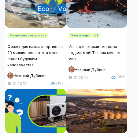
Геотермальные электростанции
Электростанции
+ 1
Финляндия нашла энергию на
Исландия кормит монстра
20 миллионов лет: эта шахта
под магмой: Так она меняет
станет будущим
мир
человечества
Николай Дубинин
Николай Дубинин
1986
18.01.2025
2157
19.01.2025