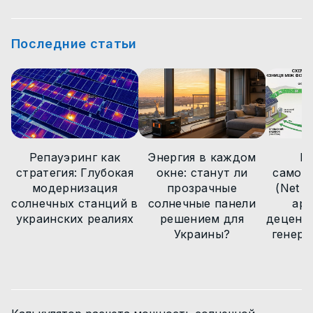
Новости технологий
Новости технологий
Интересные факты
Статьи
Статьи
Статьи
Последние статьи
Статьи
Новости технологий
Новости
Новости
Новости
Новости
Статьи
Новости
Репауэринг как
Энергия в каждом
М
стратегия: Глубокая
окне: станут ли
самоп
модернизация
прозрачные
(Net Bi
солнечных станций в
солнечные панели
арх
украинских реалиях
решением для
децент
Украины?
генера