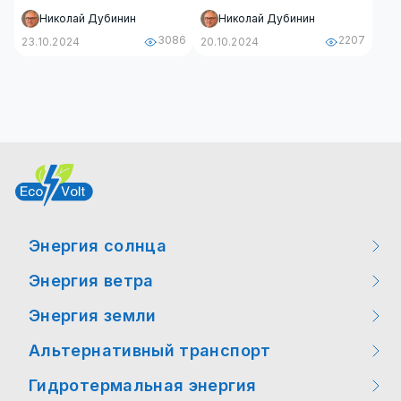
Николай Дубинин
Николай Дубинин
3086
2207
23.10.2024
20.10.2024
Энергия солнца
Энергия ветра
Мероприятия
Энергия земли
Мероприятия
Интересные факты
Альтернативный транспорт
Интересные факты
Интересные факты
Новости законодательства
Гидротермальная энергия
Мероприятия
Новости технологий
Новости технологий