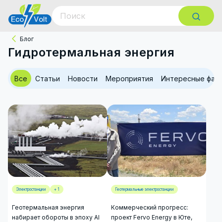
Блог
Гидротермальная энергия
Все
Статьи
Новости
Мероприятия
Интересные фак
Электростанции
+ 1
Геотермальные электростанции
Геотермальная энергия
Коммерческий прогресс:
набирает обороты в эпоху AI
проект Fervo Energy в Юте,