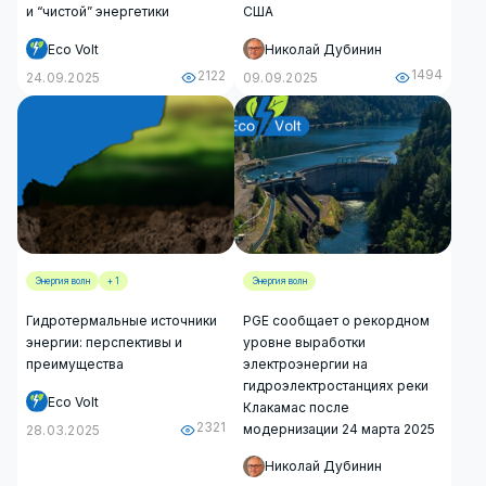
и “чистой” энергетики
США
Николай Дубинин
Eco Volt
1494
2122
09.09.2025
24.09.2025
Энергия волн
+ 1
Энергия волн
Гидротермальные источники
PGE сообщает о рекордном
энергии: перспективы и
уровне выработки
преимущества
электроэнергии на
гидроэлектростанциях реки
Eco Volt
Клакамас после
2321
модернизации 24 марта 2025
28.03.2025
Николай Дубинин