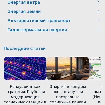
Энергия ветра
Мероприятия
Энергия земли
Мероприятия
Интересные факты
Альтернативный транспорт
Интересные факты
Интересные факты
Новости законодательства
Гидротермальная энергия
Мероприятия
Новости технологий
Новости технологий
Новости технологий
Новости технологий
Интересные факты
Статьи
Статьи
Статьи
Последние статьи
Статьи
Новости технологий
Новости
Новости
Новости
Новости
Статьи
Новости
Репауэринг как
Энергия в каждом
М
стратегия: Глубокая
окне: станут ли
самоп
модернизация
прозрачные
(Net Bi
солнечных станций в
солнечные панели
арх