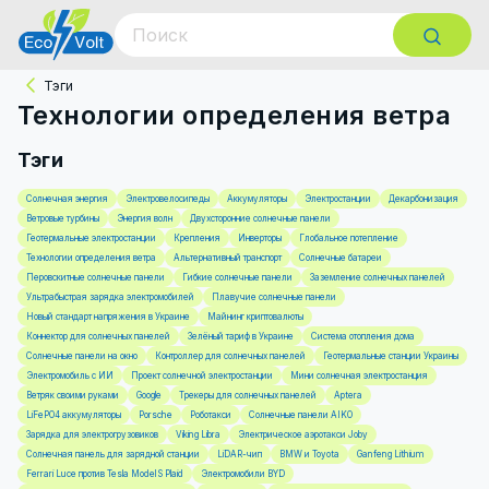
Тэги
Технологии определения ветра
Тэги
Солнечная энергия
Электровелосипеды
Аккумуляторы
Электростанции
Декарбонизация
Ветровые турбины
Энергия волн
Двухсторонние солнечные панели
Геотермальные электростанции
Крепления
Инверторы
Глобальное потепление
Технологии определения ветра
Альтернативный транспорт
Солнечные батареи
Перовскитные солнечные панели
Гибкие солнечные панели
Заземление солнечных панелей
Ультрабыстрая зарядка электромобилей
Плавучие солнечные панели
Новый стандарт напряжения в Украине
Майнинг криптовалюты
Коннектор для солнечных панелей
Зелёный тариф в Украине
Система отопления дома
Солнечные панели на окно
Контроллер для солнечных панелей
Геотермальные станции Украины
Электромобиль с ИИ
Проект солнечной электростанции
Мини солнечная электростанция
Ветряк своими руками
Google
Трекеры для солнечных панелей
Aptera
LiFePO4 аккумуляторы
Porsche
Роботакси
Солнечные панели AIKO
Зарядка для электрогрузовиков
Viking Libra
Электрическое аэротакси Joby
Солнечная панель для зарядной станции
LiDAR-чип
BMW и Toyota
Ganfeng Lithium
Ferrari Luce против Tesla Model S Plaid
Электромобили BYD