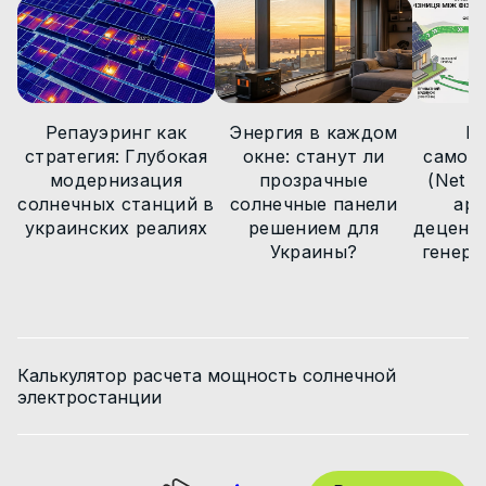
Новости
Статьи
Новости
Репауэринг как
Энергия в каждом
М
стратегия: Глубокая
окне: станут ли
самоп
модернизация
прозрачные
(Net Bi
солнечных станций в
солнечные панели
арх
украинских реалиях
решением для
децент
Украины?
генера
Калькулятор расчета мощность солнечной
электростанции