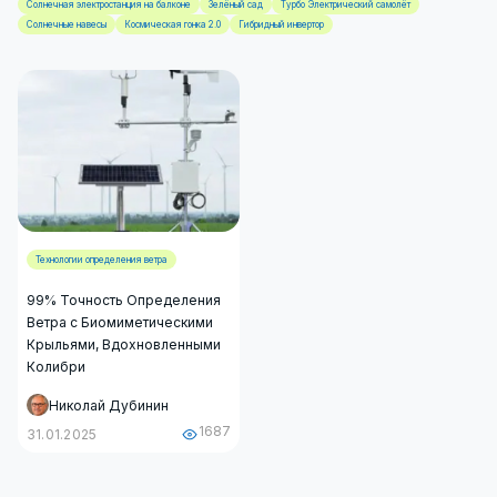
Солнечная электростанция на балконе
Зелёный сад
Турбо Электрический самолёт
Солнечные навесы
Космическая гонка 2.0
Гибридный инвертор
Технологии определения ветра
99% Точность Определения
Ветра с Биомиметическими
Крыльями, Вдохновленными
Колибри
Николай Дубинин
1687
31.01.2025