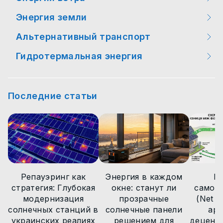
Энергия земли
Мероприятия
Интересные факты
Альтернативный транспорт
Интересные факты
Интересные факты
Новости законодательства
Гидротермальная энергия
Мероприятия
Новости технологий
Новости технологий
Новости технологий
Новости технологий
Интересные факты
Статьи
Статьи
Статьи
Последние статьи
Статьи
Новости технологий
Новости
Новости
Новости
Новости
Статьи
Новости
Репауэринг как
Энергия в каждом
М
стратегия: Глубокая
окне: станут ли
самоп
модернизация
прозрачные
(Net Bi
солнечных станций в
солнечные панели
арх
украинских реалиях
решением для
децент