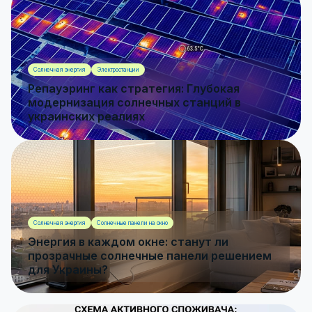
Солнечная энергия
Электростанции
Репауэринг как стратегия: Глубокая
модернизация солнечных станций в
украинских реалиях
Солнечная энергия
Солнечные панели на окно
Энергия в каждом окне: станут ли
прозрачные солнечные панели решением
для Украины?