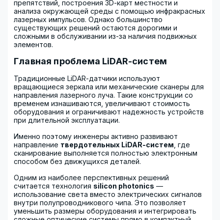
препятствий, построения 3D-карт местности и
анализа окружающей среды с помощью инфракрасных
лазерных импульсов. Однако большинство
существующих решений остаются дорогими и
сложными в обслуживании из-за наличия подвижных
элементов.
Главная проблема LiDAR-систем
Традиционные LiDAR-датчики используют
вращающиеся зеркала или механические сканеры для
направления лазерного луча. Такие конструкции со
временем изнашиваются, увеличивают стоимость
оборудования и ограничивают надежность устройств
при длительной эксплуатации.
Именно поэтому инженеры активно развивают
направление
твердотельных LiDAR-систем
, где
сканирование выполняется полностью электронным
способом без движущихся деталей.
Одним из наиболее перспективных решений
считается технология
silicon photonics
—
использование света вместо электрических сигналов
внутри полупроводникового чипа. Это позволяет
уменьшить размеры оборудования и интегрировать
сложные оптические системы прямо в компактный