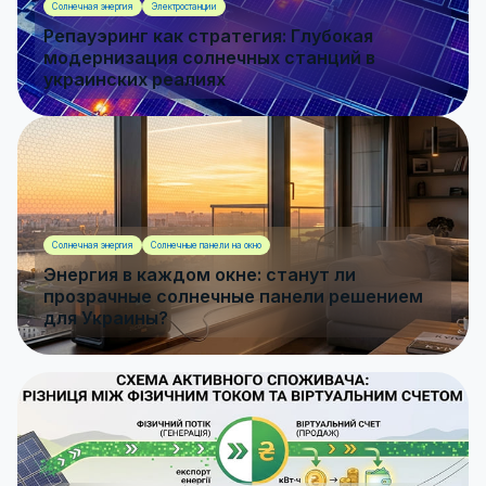
Солнечная энергия
Электростанции
Репауэринг как стратегия: Глубокая
модернизация солнечных станций в
украинских реалиях
Солнечная энергия
Солнечные панели на окно
Энергия в каждом окне: станут ли
прозрачные солнечные панели решением
для Украины?