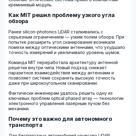
кремниевый модуль.
Как MIT решил проблему узкого угла
обзора
Ранее silicon-photonics LiDAR сталкивались с
серьезным ограничением — узким полем обзора. При
попытке расширить угол сканирования возникали
помехи между оптическими антеннами, что ухудшало
точность измерений и увеличивало уровень шумов.
Команда MIT переработала архитектуру антенной
решетки внутри чипа. Новый подход снижает
паразитное взаимодействие между антеннами и
позволяет системе сохранять высокую точность
даже при широкоугольном сканировании.
Фактически инженерам удалось решить одну из
ключевых проблем optical phased array — технологии
электронного управления лазерным лучом без
механики.
Почему это важно для автономного
транспорта
Для беспилотных автомобилей качество LiDAR