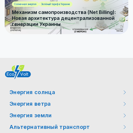
Солнечная энергия
Зелёный тариф в Украине
Механизм самопроизводства (Net Billing):
Новая архитектура децентрализованной
генерации Украины
Энергия солнца
Энергия ветра
Мероприятия
Энергия земли
Мероприятия
Интересные факты
Альтернативный транспорт
Интересные факты
Интересные факты
Новости законодательства