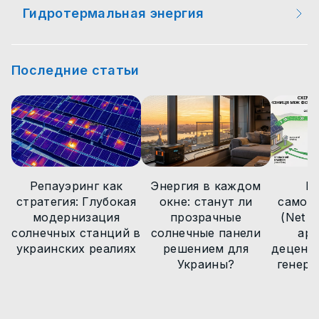
Гидротермальная энергия
Мероприятия
Новости технологий
Новости технологий
Новости технологий
Новости технологий
Интересные факты
Статьи
Статьи
Статьи
Последние статьи
Статьи
Новости технологий
Новости
Новости
Новости
Новости
Статьи
Новости
Репауэринг как
Энергия в каждом
М
стратегия: Глубокая
окне: станут ли
самоп
модернизация
прозрачные
(Net Bi
солнечных станций в
солнечные панели
арх
украинских реалиях
решением для
децент
Украины?
генера