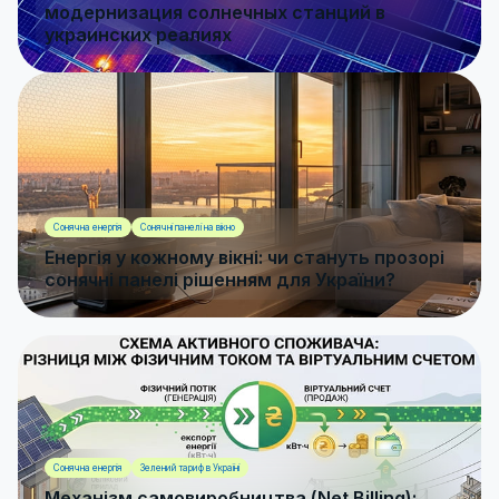
модернизация солнечных станций в
украинских реалиях
Сонячна енергія
Сонячні панелі на вікно
Енергія у кожному вікні: чи стануть прозорі
сонячні панелі рішенням для України?
Сонячна енергія
Зелений тариф в Україні
Механізм самовиробництва (Net Billing):