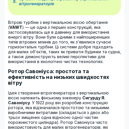
вітрогенераторів
Вітрові турбіни з вертикальною віссю обертання
(
VAWT
) — це одна з перших конструкцій, яка
застосовувалась ще в давнину для використання
енергії вітру. Вони були одними з найпоширеніших
типів вітрових млинів до того, як з’явилися сучасні
горизонтальні турбіни. Ці системи добре підходять
для малих об’єктів, таких як приватні будинки та судна,
а також демонструють великі перспективи для
використання в екологічно чистих технологіях.
Ротор Савоніуса: простота та
ефективність на низьких швидкостях
вітру
Ідея створення вітрогенератора з вертикальною
віссю належить фінському інженеру
Сигурду Я.
Савоніусу
. У 1922 році він розробив конструкцію
ротора, яка відзначалася простотою та низькими
виробничими витратами (складається з двох або
трьох зміщених одна відносно одної частин
порожнистого циліндра). Ротор Савоніуса часто
використовують для малих вітрогенераторів, які