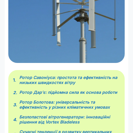
Ротор Савоніуса: простота та ефективність на
низьких швидкостях вітру
Ротор Дар’є: підйомна сила як основа роботи
Ротор Болотова: універсальність та
ефективність у різних кліматичних умовах
Безлопастові вітрогенератори: інноваційні
рішення від Vortex Bladeless
Сучасні тенденції в розвитку вертикальних