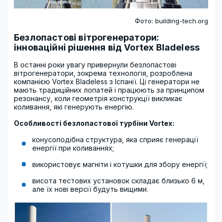
Фото: building-tech.org
Безлопастові вітрогенератори:
інноваційні рішення від Vortex Bladeless
В останні роки увагу привернули безлопастові
вітрогенератори, зокрема технологія, розроблена
компанією Vortex Bladeless з Іспанії. Ці генератори не
мають традиційних лопатей і працюють за принципом
резонансу, коли геометрія конструкції викликає
коливання, які генерують енергію.
Особливості безлопастової турбіни Vortex:
конусоподібна структура, яка сприяє генерації
енергії при коливаннях;
використовує магніти і котушки для збору енергії;
висота тестових установок складає близько 6 м,
але їх нові версії будуть вищими.