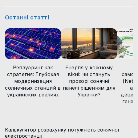
Новини технологій
Цікаві факти
Статті
Статті
Статті
Останні статті
Статті
Новини технологій
Новини
Новини
Новини
Новини
Статті
Новини
Репауэринг как
Енергія у кожному
М
стратегия: Глубокая
вікні: чи стануть
самов
модернизация
прозорі сонячні
(Net B
солнечных станций в
панелі рішенням для
ар
украинских реалиях
України?
децент
генер
Калькулятор розрахунку потужність сонячної
електростанції