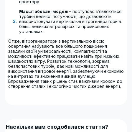
простору.
Масштабовані моделі
– поступово з’являються
турбіни великої потужності, що дозволяють
використовувати вертикальні вітрогенератори в
більш великих вітропарках та промислових
установках.
Отже, вітрогенератори з вертикальною віссю
обертання набувають все більшого поширення
завдяки своїй універсальності, компактності та
можливості ефективно працювати навіть при низьких
швидкостях вітру. Розвиток технологій, зокрема
безлопастових турбін, дає нові можливості для
використання вітрової енергії, забезпечуючи економію
на витратах та зниження викидів вуглецю.
Впровадження таких рішень стає важливим кроком до
створення сталих і екологічно чистих джерел енергії.
Наскільки вам сподобалася стаття?