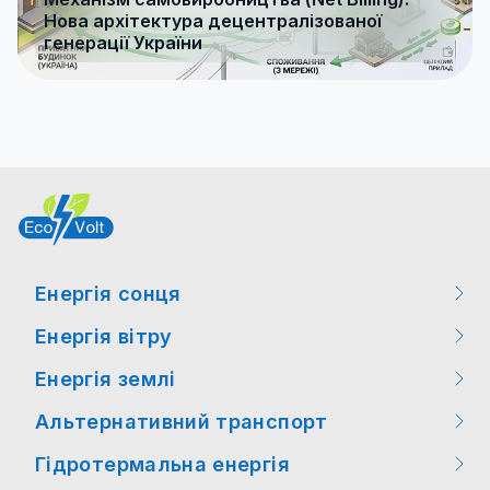
Нова архітектура децентралізованої
генерації України
Енергія сонця
Енергія вітру
Заходи
Енергія землі
Заходи
Цікаві факти
Альтернативний транспорт
Цікаві факти
Цікаві факти
Новини законодавства
Гідротермальна енергія
Заходи
Новини технологій
Новини технологій
Новини технологій