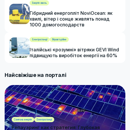
Енергія хвиль
Гібридний енергопліт NoviOcean: як
хвилі, вітер і сонце живлять понад
1000 домогосподарств
Електростанції
Вітрові турбіни
Італійські «розумні» вітряки GEVI Wind
підвищують виробіток енергії на 60%
Найсвіжіше на порталі
Сонячна енергія
Електростанції
Репауэринг как стратегия: Глубокая