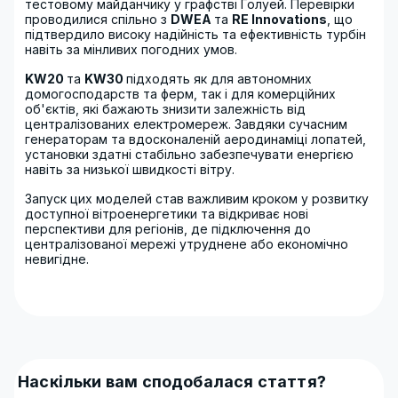
тестовому майданчику у графстві Голуей. Перевірки
проводилися спільно з
DWEA
та
RE Innovations
, що
підтвердило високу надійність та ефективність турбін
навіть за мінливих погодних умов.
KW20
та
KW30
підходять як для автономних
домогосподарств та ферм, так і для комерційних
об'єктів, які бажають знизити залежність від
централізованих електромереж. Завдяки сучасним
генераторам та вдосконаленій аеродинаміці лопатей,
установки здатні стабільно забезпечувати енергією
навіть за низької швидкості вітру.
Запуск цих моделей став важливим кроком у розвитку
доступної вітроенергетики та відкриває нові
перспективи для регіонів, де підключення до
централізованої мережі утруднене або економічно
невигідне.
Наскільки вам сподобалася стаття?