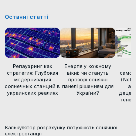
Новини технологій
Цікаві факти
Статті
Статті
Статті
Останні статті
Статті
Новини технологій
Новини
Новини
Новини
Новини
Статті
Новини
Репауэринг как
Енергія у кожному
М
стратегия: Глубокая
вікні: чи стануть
самов
модернизация
прозорі сонячні
(Net B
солнечных станций в
панелі рішенням для
ар
украинских реалиях
України?
децент
генер
Калькулятор розрахунку потужність сонячної
електростанції