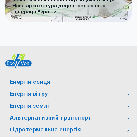
Нова архітектура децентралізованої
генерації України
Енергія сонця
Енергія вітру
Заходи
Енергія землі
Заходи
Цікаві факти
Альтернативний транспорт
Цікаві факти
Цікаві факти
Новини законодавства
Гідротермальна енергія
Заходи
Новини технологій
Новини технологій
Новини технологій