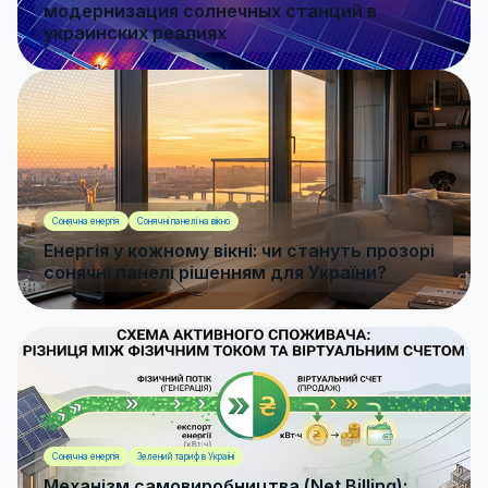
модернизация солнечных станций в
украинских реалиях
Сонячна енергія
Сонячні панелі на вікно
Енергія у кожному вікні: чи стануть прозорі
сонячні панелі рішенням для України?
Сонячна енергія
Зелений тариф в Україні
Механізм самовиробництва (Net Billing):