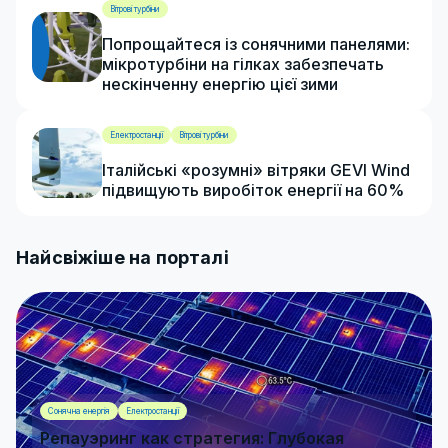
Вітрові турбіни
Попрощайтеся із сонячними панелями:
мікротурбіни на гілках забезпечать
нескінченну енергію цієї зими
Електростанції
Вітрові турбіни
Італійські «розумні» вітряки GEVI Wind
підвищують виробіток енергії на 60%
Найсвіжіше на порталі
Сонячна енергія
Електростанції
Репауэринг как стратегия: Глубокая