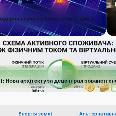
модернизация солнечных станций в
): Нова архітектура децентралізованої гене
Енергія землі
Альтернативн