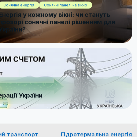
Сонячна енергія
Сонячні панелі на вікно
Енергія у кожному вікні: чи стануть
прозорі сонячні панелі рішенням для
України?
рації України
ий транспорт
Гідротермальна енергія