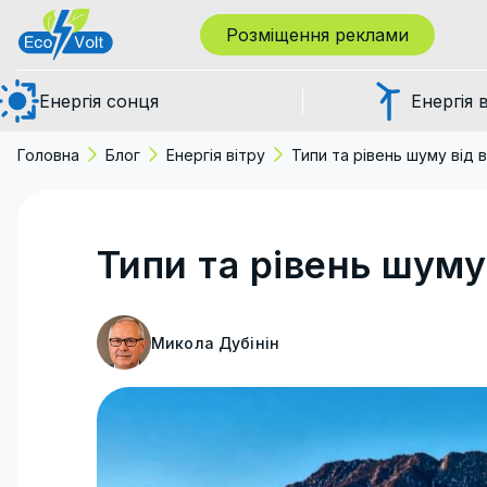
Розміщення реклами
Енергія сонця
Енергія 
Головна
Блог
Енергія вітру
Типи та рівень шуму від 
Типи та рівень шуму
Микола Дубінін