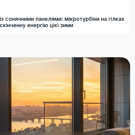
з сонячними панелями: мікротурбіни на гілках
скінченну енергію цієї зими