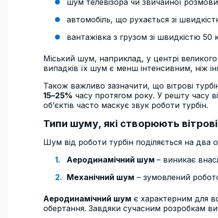
шум телевізора чи звичайної розмови
автомобіль, що рухається зі швидкіст
вантажівка з грузом зі швидкістю 50 к
Міський шум, наприклад, у центрі великого
випадків їх шум є менш інтенсивним, ніж 
Також важливо зазначити, що вітрові турбі
15–25%
часу протягом року. У решту часу в
об’єктів часто маскує звук роботи турбін.
Типи шуму, які створюють вітрові
Шум від роботи турбін поділяється на два 
Аеродинамічний шум
– виникає внас
Механічний шум
– зумовлений робото
Аеродинамічний шум
є характерним для вс
обертання. Завдяки сучасним розробкам ви