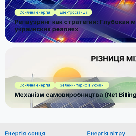
Сонячна енергія
Електростанції
Репауэринг как стратегия: Глубокая 
украинских реалиях
Сонячна енергія
Зелений тариф в Україні
Механізм самовиробництва (Net Billing
Енергія сонця
Енергія вітру