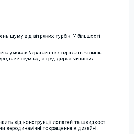
нь шуму від вітряних турбін. У більшості
ий в умовах України спостерігається лише
иродний шум від вітру, дерев чи інших
ежить від конструкції лопатей та швидкості
и аеродинамічні покращення в дизайні.