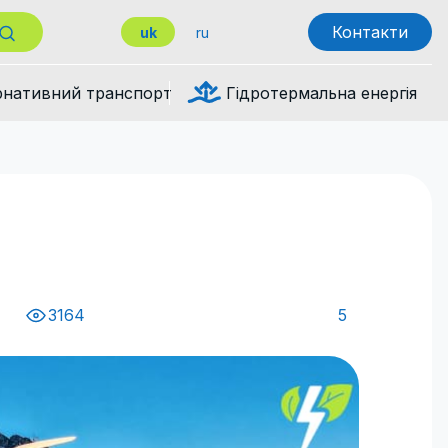
Контакти
uk
ru
рнативний транспорт
Гідротермальна енергія
3164
5