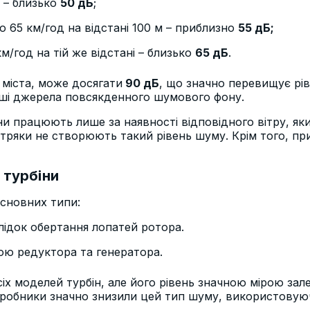
 – близько
50 дБ
;
ю 65 км/год на відстані 100 м – приблизно
55 дБ;
м/год на тій же відстані – близько
65 дБ
.
 міста, може досягати
90 дБ
, що значно перевищує ріве
інші джерела повсякденного шумового фону.
ни працюють лише за наявності відповідного вітру, як
ітряки не створюють такий рівень шуму. Крім того, пр
 турбіни
основних типи:
лідок обертання лопатей ротора.
ю редуктора та генератора.
іх моделей турбін, але його рівень значною мірою зал
робники значно знизили цей тип шуму, використовуюч