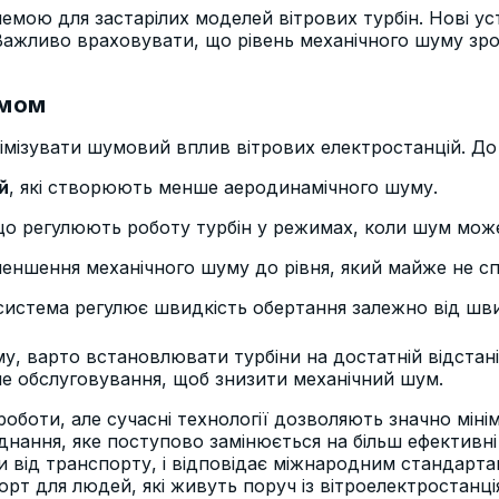
лемою для застарілих моделей вітрових турбін. Нові у
ажливо враховувати, що рівень механічного шуму зрос
умом
імізувати шумовий вплив вітрових електростанцій. До 
й
, які створюють менше аеродинамічного шуму.
що регулюють роботу турбін у режимах, коли шум мож
зменшення механічного шуму до рівня, який майже не 
 система регулює швидкість обертання залежно від шви
 варто встановлювати турбіни на достатній відстані
не обслуговування, щоб знизити механічний шум.
роботи, але сучасні технології дозволяють значно мінім
днання, яке поступово замінюється на більш ефективні 
и від транспорту, і відповідає міжнародним стандарта
орт для людей, які живуть поруч із вітроелектростанці