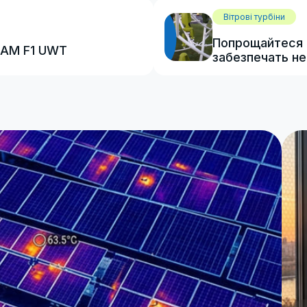
Вітрові турбіни
Попрощайтеся і
LIAM F1 UWT
забезпечать не