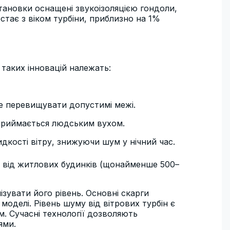
становки оснащені звукоізоляцією гондоли,
тає з віком турбіни, приблизно на 1%
таких інновацій належать:
е перевищувати допустимі межі.
сприймається людським вухом.
дкості вітру, знижуючи шум у нічний час.
 від житлових будинків (щонайменше 500–
ізувати його рівень. Основні скарги
моделі. Рівень шуму від вітрових турбін є
м. Сучасні технології дозволяють
ями.