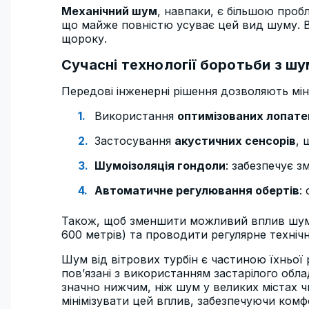
Механічний шум
, навпаки, є більшою проб
що майже повністю усуває цей вид шуму. В
щороку.
Сучасні технології боротьби з ш
Передові інженерні рішення дозволяють мін
Використання
оптимізованих лопате
Застосування
акустичних сенсорів
, 
Шумоізоляція гондоли
: забезпечує 
Автоматичне регулювання обертів
:
Також, щоб зменшити можливий вплив шуму,
600 метрів) та проводити регулярне техніч
Шум від вітрових турбін є частиною їхньої 
пов’язані з використанням застарілого обла
значно нижчим, ніж шум у великих містах ч
мінімізувати цей вплив, забезпечуючи комф