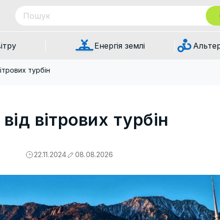
вітру
Енергія землі
Альте
вітрових турбін
 від вітрових турбін
22.11.2024
08.08.2026