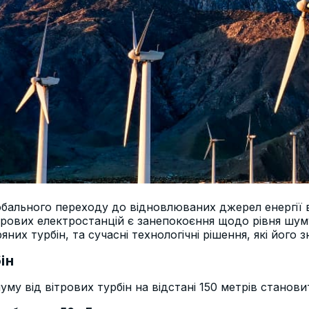
ального переходу до відновлюваних джерел енергії в У
рових електростанцій є занепокоєння щодо рівня шуму
яних турбін, та сучасні технологічні рішення, які його 
ін
уму від вітрових турбін на відстані 150 метрів станов