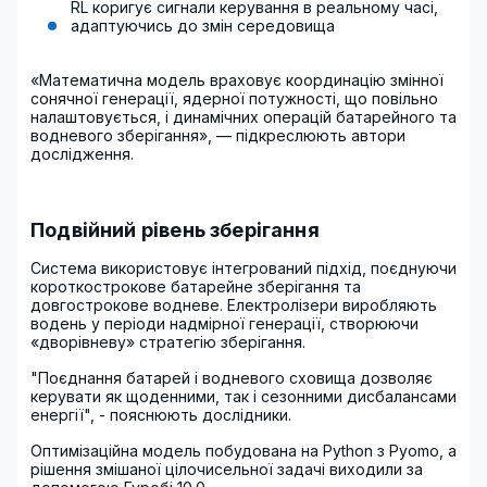
RL коригує сигнали керування в реальному часі,
адаптуючись до змін середовища
«Математична модель враховує координацію змінної
сонячної генерації, ядерної потужності, що повільно
налаштовується, і динамічних операцій батарейного та
водневого зберігання», — підкреслюють автори
дослідження.
Подвійний рівень зберігання
Система використовує інтегрований підхід, поєднуючи
короткострокове батарейне зберігання та
довгострокове водневе. Електролізери виробляють
водень у періоди надмірної генерації, створюючи
«дворівневу» стратегію зберігання.
"Поєднання батарей і водневого сховища дозволяє
керувати як щоденними, так і сезонними дисбалансами
енергії", - пояснюють дослідники.
Оптимізаційна модель побудована на Python з Pyomo, а
рішення змішаної цілочисельної задачі виходили за