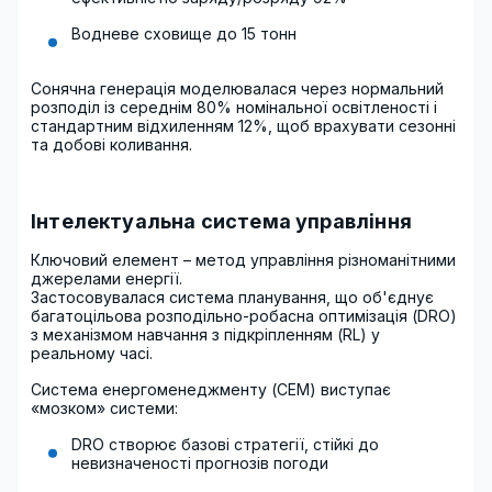
Водневе сховище до 15 тонн
Сонячна генерація моделювалася через нормальний
розподіл із середнім 80% номінальної освітленості і
стандартним відхиленням 12%, щоб врахувати сезонні
та добові коливання.
Інтелектуальна система управління
Ключовий елемент – метод управління різноманітними
джерелами енергії.
Застосовувалася система планування, що об'єднує
багатоцільова розподільно-робасна оптимізація (DRO)
з механізмом навчання з підкріпленням (RL) у
реальному часі.
Система енергоменеджменту (СЕМ) виступає
«мозком» системи:
DRO створює базові стратегії, стійкі до
невизначеності прогнозів погоди