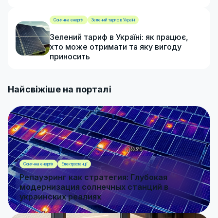
Сонячна енергія
Зелений тариф в Україні
Зелений тариф в Україні: як працює,
хто може отримати та яку вигоду
приносить
Найсвіжіше на порталі
Сонячна енергія
Електростанції
Репауэринг как стратегия: Глубокая
модернизация солнечных станций в
украинских реалиях