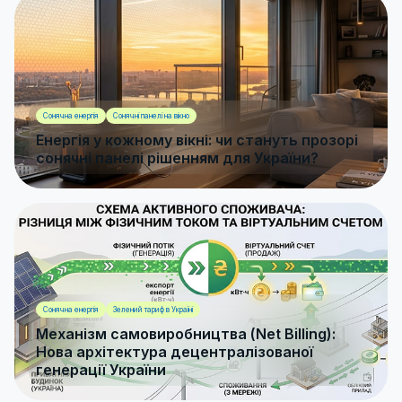
Сонячна енергія
Сонячні панелі на вікно
Енергія у кожному вікні: чи стануть прозорі
сонячні панелі рішенням для України?
Сонячна енергія
Зелений тариф в Україні
Механізм самовиробництва (Net Billing):
Нова архітектура децентралізованої
генерації України