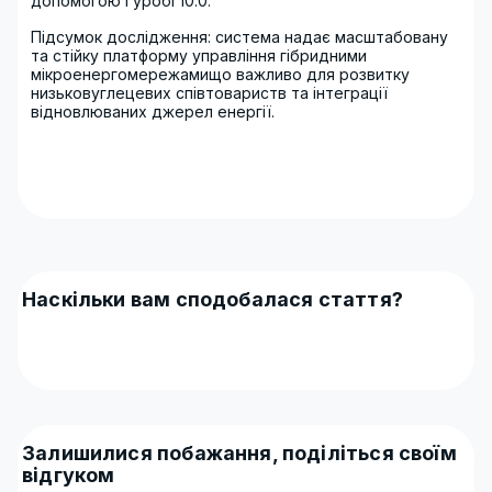
допомогою Гуробі 10.0.
Підсумок дослідження: система надає масштабовану
та стійку платформу управління гібридними
мікроенергомережамищо важливо для розвитку
низьковуглецевих співтовариств та інтеграції
відновлюваних джерел енергії.
Наскільки вам сподобалася стаття?
Залишилися побажання, поділіться своїм
відгуком