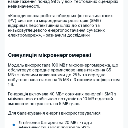
навантаження понад 98% у всіх тестованих сценаріях
невизначеності.
«Координована робота гібридних фотогальванічних
(PV) систем та мікроядерних реакторів (SMR)
відкриває перспективний шлях до сталого та
низьковуглецевого енергопостачання сучасних
електромереж», - зазначили дослідники.
Симуляція мікроенергомережі
Модель використала 100 МВт мікроенергомережа, що
обслуговує середнє промислове навантаження 85
МВт з піковими коливаннями до 25% та середнє
побутове навантаження 15 МВт, З піковим коефіцієнтом
1,6.
Генерація включала 40 МВт сонячних панелей і SMR з
мінімальною стабільною потужністю 10 МВтздатний
змінювати потужність на 5 МВт/час.
Для балансування енергії використовувалися:
Літій-іонна батарея на 20 МВт · год з
ефективністю заряду/розряду 92%