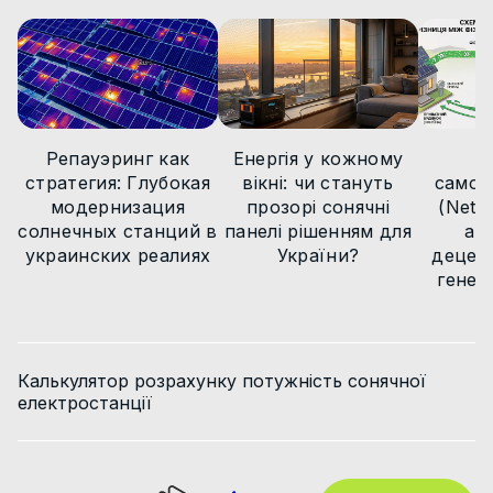
Новини
Новини
Новини
Статті
Новини
Репауэринг как
Енергія у кожному
М
стратегия: Глубокая
вікні: чи стануть
самов
модернизация
прозорі сонячні
(Net B
солнечных станций в
панелі рішенням для
ар
украинских реалиях
України?
децент
генер
Калькулятор розрахунку потужність сонячної
електростанції