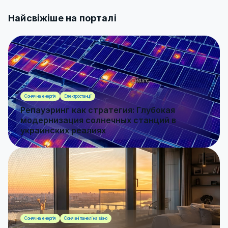
Найсвіжіше на порталі
Сонячна енергія
Електростанції
Репауэринг как стратегия: Глубокая
модернизация солнечных станций в
украинских реалиях
Сонячна енергія
Сонячні панелі на вікно