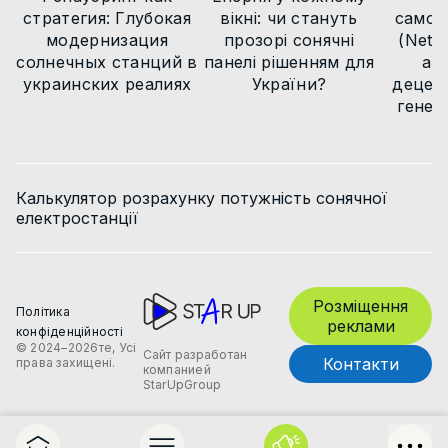
стратегия: Глубокая
вікні: чи стануть
самов
модернизация
прозорі сонячні
(Net B
солнечных станций в
панелі рішенням для
ар
украинских реалиях
України?
децент
генер
Калькулятор розрахунку потужність сонячної
електростанції
Розміщення
Політика
реклами
конфіденційності
© 2024–2026те, Усі
Сайт разработан
Контакти
права захищені.
компанией
StarUpGroup