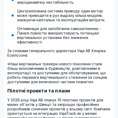
аеродинамічну нестабільність.
Централізована система приводу один мотор
може приводити в рух відразу кілька модулів,
знижуючи капітальні та експлуатаційні витрати.
Оптимізація для запобігання самозатіненню -
Панелі повністю використовують потенціал
вертикальної установки без зниження
ефективності.
За словами генерального директора Vaja AB Хенріка
Ескілссона:
«Наші вертикальні трекери нового покоління стали
більш економічними в будівництві, довговічними в
експлуатації та доступними для обслуговування, що
робить переваги вертикального стеження за сонцем
доступними для величезної частини планети».
Пілотні проекти та плани
У 2026 році Vaja AB планує 10 пілотних проектів для
малих об'єктів у Швеції та запрошує професійних
розробників сонячних проектів у всьому світі. Компанія
орієнтується на інтеграцію VajaTrack як у великі
комерційні сонячні ферми, і у локальні розподілені