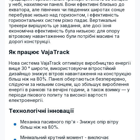
у небі, нахиляючи панелі. Вони ефективні близько до
екватора, але північних чи південних широтах сонце
перебуває низько над горизонтом, і ефективність
горизонтальних систем різко падає. Вертикальні
трекери вирішують це завдання, але досі їхня
економічна ефективність була низькою: для опору
вітровому навантаженню були потрібні масивні та
дорогі конструкції.
Як працює VajaTrack
Нова система VajaTrack оптимізує виробництво енергії
вище 30 ° широти, використовуючи вітростійкий
дизайнщо знижує вітрові навантаження на конструкцію
більш ніж на 80%. Панелі обертаються безперервно,
слідуючи за низьким сонцем, що збільшує вироблення
енергії в ранкові та вечірні години, а також взимку — у
періоди пікового попиту та високої вартості
електроенергії.
Технологічні інновації
Механіка пасивного пір'я - Знижує опір вітру
більш ніж на 80%.
Мінімальний крутний момент - виключає