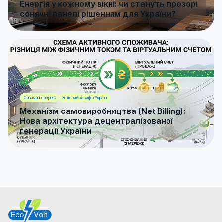
Енергія у кожному вікні: чи стануть прозорі
сонячні панелі рішенням для України?
Сонячна енергія
Зелений тариф в Україні
Механізм самовиробництва (Net Billing):
Нова архітектура децентралізованої
генерації України