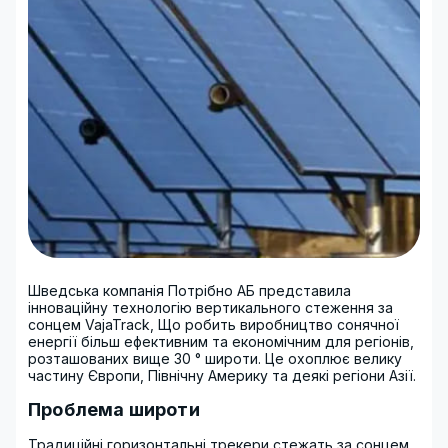
Шведська компанія Потрібно АБ представила
інноваційну технологію вертикального стеження за
сонцем VajaTrack, Що робить виробництво сонячної
енергії більш ефективним та економічним для регіонів,
розташованих вище 30 ° широти. Це охоплює велику
частину Європи, Північну Америку та деякі регіони Азії.
Проблема широти
Традиційні горизонтальні трекери стежать за сонцем