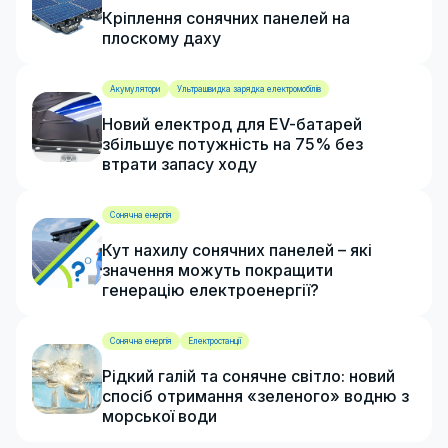
Кріплення сонячних панелей на
плоскому даху
Акумулятори
Ультрашвидка зарядка електромобілів
Новий електрод для EV-батарей
збільшує потужність на 75% без
втрати запасу ходу
Сонячна енергія
Кут нахилу сонячних панелей – які
значення можуть покращити
генерацію електроенергії?
Сонячна енергія
Електростанції
Рідкий галій та сонячне світло: новий
спосіб отримання «зеленого» водню з
морської води