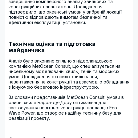
завершення комплексного аналізу хвильових та
конструкційних навантажень. Дослідження
підтвердило, що океанські умови у вибраній локації
повністю відповідають вимогам безпечної та
ефективної експлуатації установки.
Технічна оцінка та підготовка
майданчика
Аналіз було виконано спільно з нідерландською
компанією MetOcean Consult, що спеціалізується на
чисельному моделюванні хвиль, течій та морських
умов. Дослідження охопило хвилювання,
навантаження на конструкції та взаємодію обладнання
з існуючою береговою інфраструктурою.
За словами представників MetOcean Consult, умови в
районі хвиле Барра-ду-Дору оптимальні для
застосування новітньої конструкції поплавців Eco
Wave Power, що створює надійну технічну базу для
реалізації проекту.