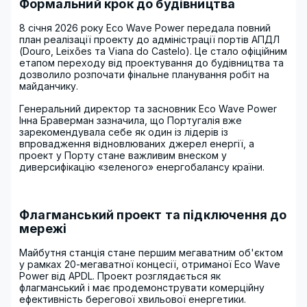
Формальний крок до будівництва
8 січня 2026 року Eco Wave Power передала повний
план реалізації проекту до адміністрації портів АПДЛ
(Douro, Leixões та Viana do Castelo). Це стало офіційним
етапом переходу від проектування до будівництва та
дозволило розпочати фінальне планування робіт на
майданчику.
Генеральний директор та засновник Eco Wave Power
Інна Браверман зазначила, що Португалія вже
зарекомендувала себе як один із лідерів із
впровадження відновлюваних джерел енергії, а
проект у Порту стане важливим внеском у
диверсифікацію «зеленого» енергобалансу країни.
Флагманський проект та підключення до
мережі
Майбутня станція стане першим мегаватним об'єктом
у рамках 20-мегаватної концесії, отриманої Eco Wave
Power від APDL. Проект розглядається як
флагманський і має продемонструвати комерційну
ефективність берегової хвильової енергетики.