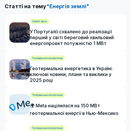
Статті на тему
"Енергія землі"
Енергія хвиль
У Португалії схвалено до реалізації
перший у світі береговий хвильовий
енергопроект потужністю 1 МВт
Геотермальні електростанції
Геотермальна енергетика в Україні:
ключові новини, плани та виклики у
2025 році
Геотермальні електростанції
🌍 Meta націлилася на 150 МВт
геотермальної енергії в Нью-Мексико
Геотермальні електростанції