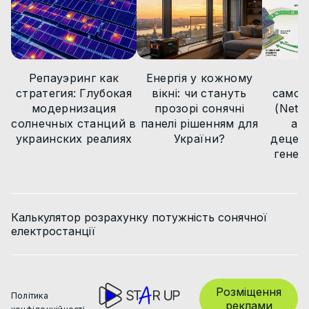
Новини
Статті
Новини
Репауэринг как
Енергія у кожному
М
стратегия: Глубокая
вікні: чи стануть
самов
модернизация
прозорі сонячні
(Net B
солнечных станций в
панелі рішенням для
ар
украинских реалиях
України?
децент
генер
Калькулятор розрахунку потужність сонячної
електростанції
Розміщення
Політика
реклами