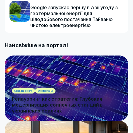
Google запускає першу в Азії угоду з
геотермальної енергії для
цілодобового постачання Тайваню
чистою електроенергією
Найсвіжіше на порталі
Сонячна енергія
Електростанції
Репауэринг как стратегия: Глубокая
модернизация солнечных станций в
украинских реалиях