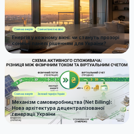
Сонячна енергія
Сонячні панелі на вікно
Енергія у кожному вікні: чи стануть прозорі
сонячні панелі рішенням для України?
Сонячна енергія
Зелений тариф в Україні
Механізм самовиробництва (Net Billing):
Нова архітектура децентралізованої
генерації України