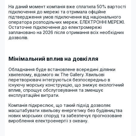
На даний момент компанія вже сплатила 50% вартості
підключення до мережі та отримала офіційне
підтвердження умов підключення від національного
оператора розподільчих мереж. ЕЛЕКТРОННІ МЕРЕЖІ.
Остаточне підключення до електромережі
заплановано на 2026 після отримання всіх необхідних
дозволів.
Мінімальний вплив на довкілля
Обладнання буде встановлене всередині ділянки
хвилелому, відомого як The Gallery. Хвильові
перетворювачі інтегруються безпосередньо в
існуючу морську конструкцію, що знижує екологічний
вплив, спрощує обслуговування та зменшує
експлуатаційні витрати.
Компанія підкреслює, що такий підхід дозволяє
масштабувати хвильову енергетику без будівництва
нових морських споруд та забезпечує прогнозоване
вироблення електроенергії з океану.