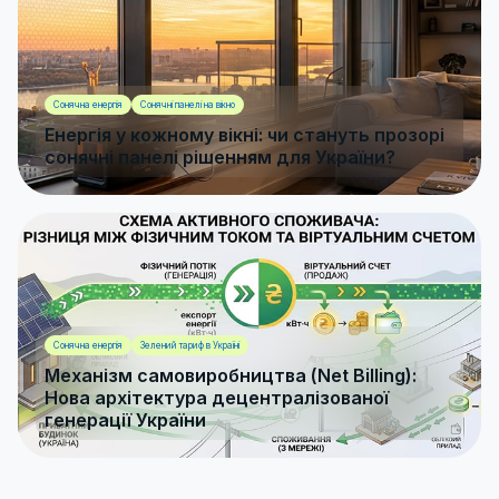
Сонячна енергія
Сонячні панелі на вікно
Енергія у кожному вікні: чи стануть прозорі
сонячні панелі рішенням для України?
Сонячна енергія
Зелений тариф в Україні
Механізм самовиробництва (Net Billing):
Нова архітектура децентралізованої
генерації України