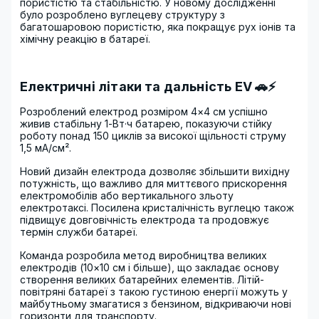
пористістю та стабільністю. У новому дослідженні
було розроблено вуглецеву структуру з
багатошаровою пористістю, яка покращує рух іонів та
хімічну реакцію в батареї.
Електричні літаки та дальність EV 🚗⚡
Розроблений електрод розміром 4×4 см успішно
живив стабільну 1-Вт·ч батарею, показуючи стійку
роботу понад 150 циклів за високої щільності струму
1,5 мА/см².
Новий дизайн електрода дозволяє збільшити вихідну
потужність, що важливо для миттєвого прискорення
електромобілів або вертикального зльоту
електротаксі. Посилена кристалічність вуглецю також
підвищує довговічність електрода та продовжує
термін служби батареї.
Команда розробила метод виробництва великих
електродів (10×10 см і більше), що закладає основу
створення великих батарейних елементів. Літій-
повітряні батареї з такою густиною енергії можуть у
майбутньому змагатися з бензином, відкриваючи нові
горизонти для транспорту.