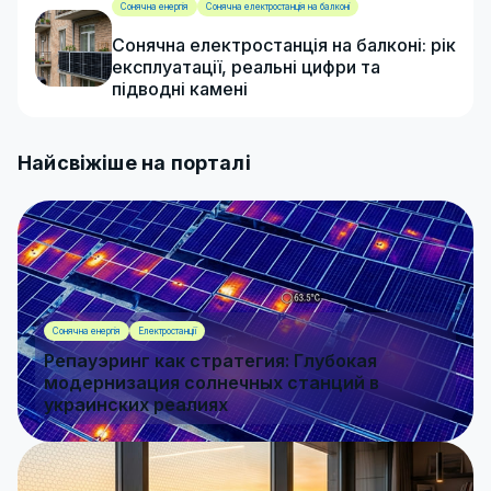
Сонячна енергія
Сонячна електростанція на балконі
Сонячна електростанція на балконі: рік
експлуатації, реальні цифри та
підводні камені
Найсвіжіше на порталі
Сонячна енергія
Електростанції
Репауэринг как стратегия: Глубокая
модернизация солнечных станций в
украинских реалиях