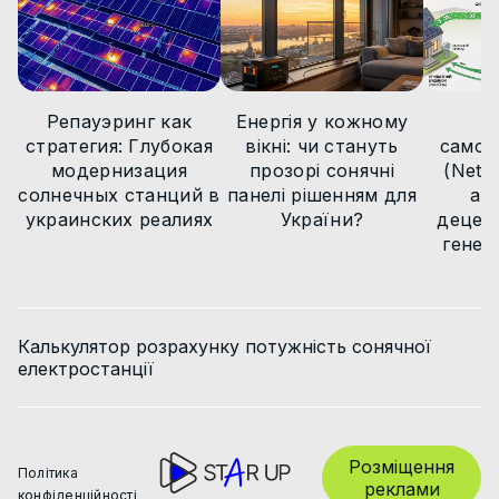
Статті
Новини
Репауэринг как
Енергія у кожному
М
стратегия: Глубокая
вікні: чи стануть
самов
модернизация
прозорі сонячні
(Net B
солнечных станций в
панелі рішенням для
ар
украинских реалиях
України?
децент
генер
Калькулятор розрахунку потужність сонячної
електростанції
Розміщення
Політика
реклами
конфіденційності