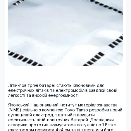
Літій-повітряні батареї стають ключовими для
електричних літаків та електромобілів завдяки своїй
легкості та високій енергоємності.
Японський Національний інститут матеріалознавства
(NIMS) спільно з компанією Toyo Tanso розробив новий
вуглецевий електрод, здатний підвищити
ефективність літій-повітряних батарей. Дослідники
створили прототип акумулятора потужністю 1 Вт·ч з
електродом розміром 4×4 см та підтвердили його