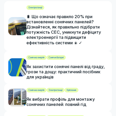
Електростанції
🔋 Що означає правило 20% при
встановленні сонячних панелей?
Дізнайтеся, як правильно підібрати
потужність СЕС, уникнути дефіциту
електроенергії та підвищити
ефективність системи ☀️ ✓
Сонячна енергія
Сонячні батареї
Як захистити сонячні панелі від граду,
грози та дощу: практичний посібник
для українців
Сонячна енергія
Електростанції
Кріплення
Як вибрати профіль для монтажу
сонячних панелей: повний гід