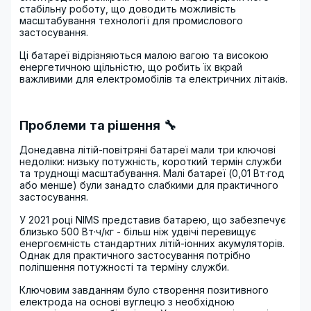
стабільну роботу, що доводить можливість
масштабування технології для промислового
застосування.
Ці батареї відрізняються малою вагою та високою
енергетичною щільністю, що робить їх вкрай
важливими для електромобілів та електричних літаків.
Проблеми та рішення 🔧
Донедавна літій-повітряні батареї мали три ключові
недоліки: низьку потужність, короткий термін служби
та труднощі масштабування. Малі батареї (0,01 Вт·год
або менше) були занадто слабкими для практичного
застосування.
У 2021 році NIMS представив батарею, що забезпечує
близько 500 Вт·ч/кг - більш ніж удвічі перевищує
енергоємність стандартних літій-іонних акумуляторів.
Однак для практичного застосування потрібно
поліпшення потужності та терміну служби.
Ключовим завданням було створення позитивного
електрода на основі вуглецю з необхідною