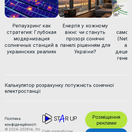
Новини
Репауэринг как
Енергія у кожному
М
стратегия: Глубокая
вікні: чи стануть
самов
модернизация
прозорі сонячні
(Net B
солнечных станций в
панелі рішенням для
ар
украинских реалиях
України?
децент
генер
Калькулятор розрахунку потужність сонячної
електростанції
Розміщення
Політика
реклами
конфіденційності
© 2024–2026те, Усі
Сайт разработан