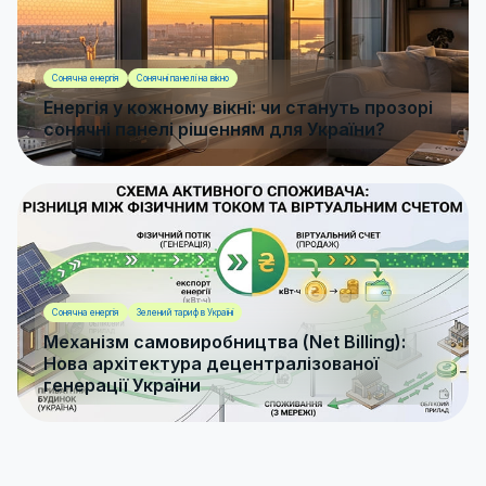
Сонячна енергія
Сонячні панелі на вікно
Енергія у кожному вікні: чи стануть прозорі
сонячні панелі рішенням для України?
Сонячна енергія
Зелений тариф в Україні
Механізм самовиробництва (Net Billing):
Нова архітектура децентралізованої
генерації України