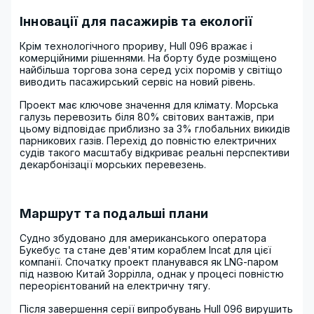
Інновації для пасажирів та екології
Крім технологічного прориву, Hull 096 вражає і
комерційними рішеннями. На борту буде розміщено
найбільша торгова зона серед усіх поромів у світіщо
виводить пасажирський сервіс на новий рівень.
Проект має ключове значення для клімату. Морська
галузь перевозить біля 80% світових вантажів, при
цьому відповідає приблизно за 3% глобальних викидів
парникових газів. Перехід до повністю електричних
судів такого масштабу відкриває реальні перспективи
декарбонізації морських перевезень.
Маршрут та подальші плани
Судно збудовано для американського оператора
Букебус та стане дев'ятим кораблем Incat для цієї
компанії. Спочатку проект планувався як LNG-паром
під назвою Китай Зоррілла, однак у процесі повністю
переорієнтований на електричну тягу.
Після завершення серії випробувань Hull 096 вирушить