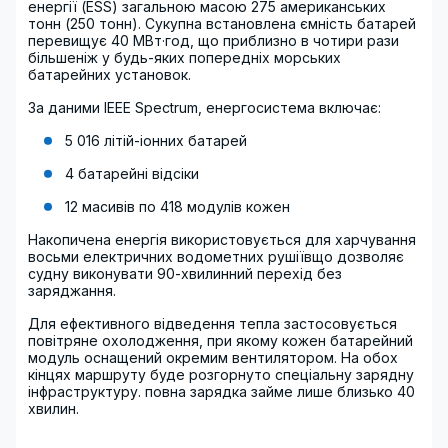
енергії (ESS) загальною масою 275 американських
тонн (250 тонн). Сукупна встановлена ​​ємність батарей
перевищує 40 МВт·год, що приблизно в чотири рази
більшеніж у будь-яких попередніх морських
батарейних установок.
За даними IEEE Spectrum, енергосистема включає:
5 016 літій-іонних батарей
4 батарейні відсіки
12 масивів по 418 модулів кожен
Накопичена енергія використовується для харчування
восьми електричних водометних рушіївщо дозволяє
судну виконувати 90-хвилинний перехід без
заряджання.
Для ефективного відведення тепла застосовується
повітряне охолодження, при якому кожен батарейний
модуль оснащений окремим вентилятором. На обох
кінцях маршруту буде розгорнуто спеціальну зарядну
інфраструктуру. повна зарядка займе лише близько 40
хвилин.