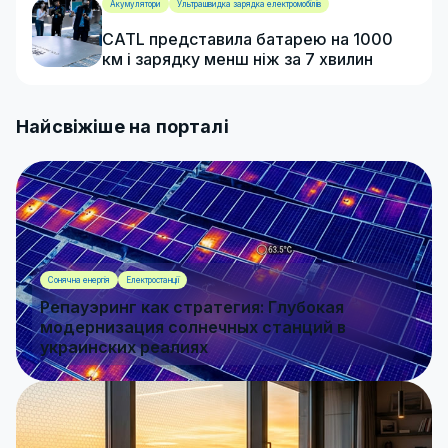
Акумулятори
Ультрашвидка зарядка електромобілів
CATL представила батарею на 1000
км і зарядку менш ніж за 7 хвилин
Найсвіжіше на порталі
Сонячна енергія
Електростанції
Репауэринг как стратегия: Глубокая
модернизация солнечных станций в
украинских реалиях