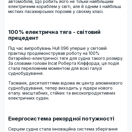
автомобілів, Що робить його не тільки найбільшим
електричним кораблем у світі, але й одним з найбільш
містких пасажирських поромів у своєму класі.
100% електрична тяга - світовий
прецедент
Під час випробувань Hull 096 уперше у світовій
практиці продемонстрував роботу на 100%
батарейно-електричної тяги для судна такого розміру.
За словами голови Incat Роберта Кліффорда, ця подія
стала переломним моментом для всієї галузі
суднобудування.
Тасманія, десятиліттями відома як центр алюмінієвого
суднобудування, тепер виходить у лідери нового
етапу. масштабних, стійких та високопродуктивних
електричних суден.
Енергосистема рекордної потужності
Серцем судна стала інноваційна система зберігання