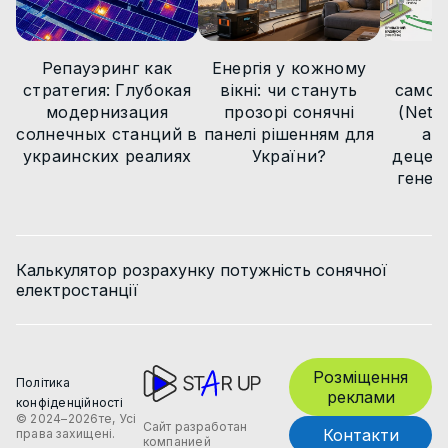
Новини
Репауэринг как
Енергія у кожному
М
стратегия: Глубокая
вікні: чи стануть
самов
модернизация
прозорі сонячні
(Net B
солнечных станций в
панелі рішенням для
ар
украинских реалиях
України?
децент
генер
Калькулятор розрахунку потужність сонячної
електростанції
Розміщення
Політика
реклами
конфіденційності
© 2024–2026те, Усі
Сайт разработан
Контакти
права захищені.
компанией