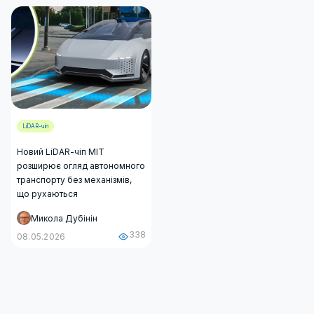
LiDAR-чіп
Новий LiDAR-чіп MIT
розширює огляд автономного
транспорту без механізмів,
що рухаються
Микола Дубінін
338
08.05.2026