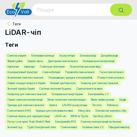
Теги
LiDAR-чіп
Теги
Сонячна енергія
Електровелосипеди
Акумулятори
Електростанції
Декарбонізація
Вітрові турбіни
Енергія хвиль
Двосторонні сонячні панелі
Геотермальні електростанції
Кріплення
Інвертори
Глобальне потепління
Технології визначення вітру
Альтернативний транспорт
Сонячні батареї
Перовскітні сонячні панелі
Гнучкі сонячні панелі
Заземлення сонячних панелей
Ультрашвидка зарядка електромобілів
Плавучі сонячні панелі
Новий стандарт напруги в Україні
Майнінг криптовалюти
Конектор для сонячних панелей
Зелений тариф в Україні
Система опалення будинку
Сонячні панелі на вікно
Контролер для сонячних панелей
Геотермальні станції України
Електромобіль з ІІ
Проект сонячної електростанції
Мини солнечная электростанция
Вітряк своїми руками
Google
Трекери для сонячних панелей
Aptera
LiFePO4 акумулятори
Porsche
Роботакси
Сонячні панелі AIKO
Зарядка для електровантажівок
Viking Libra
Електричне аеротаксі Joby
Сонячна панель для зарядної станції
LiDAR-чіп
BMW та Toyota
Ganfeng Lithium
Ferrari Luce проти Tesla Model S Plaid
Електромобілі BYD
Сонячна електростанція на балконі
Зелений сад
Турбо Електричний літак
Сонячні навіси
Космічна гонка 2.0
Гібридний інвертор